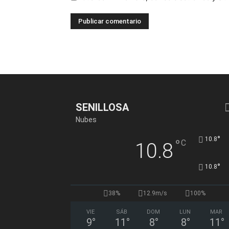
SENILLOSA
Nubes
°
10.8
°
C
10.8
°
10.8
38%
12.9m/s
100%
VIE
SÁB
DOM
LUN
MAR
9
°
11
°
8
°
8
°
11
°