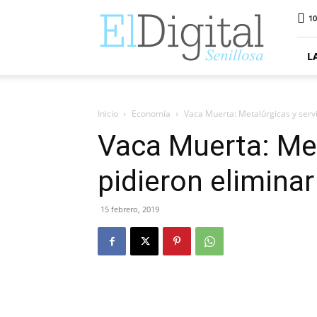
ElDigitalSenillosa
10
L
Inicio
Economía
Vaca Muerta: Metalúrgicas y servi
Vaca Muerta: Met
pidieron elimina
15 febrero, 2019