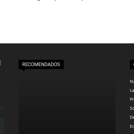
RECOMENDADOS
N
L
Pr
S
D
E