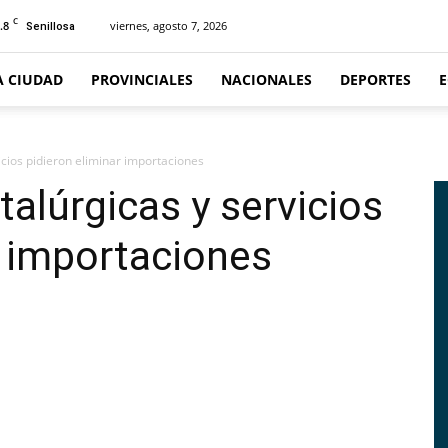
C
.8
viernes, agosto 7, 2026
Senillosa
A CIUDAD
PROVINCIALES
NACIONALES
DEPORTES
cios pidieron eliminar importaciones
alúrgicas y servicios
r importaciones