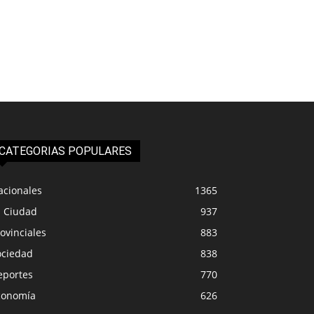
CATEGORIAS POPULARES
acionales
1365
a Ciudad
937
ovinciales
883
ociedad
838
eportes
770
conomía
626