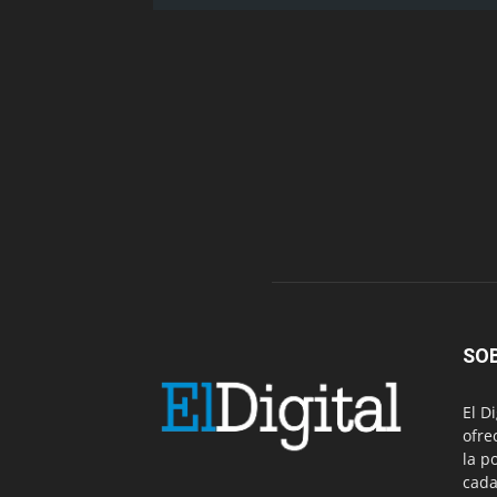
SO
El D
ofre
la p
cada