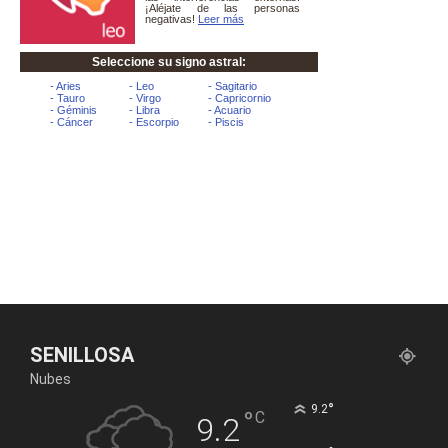
SENILLOSA
Nubes
°
9.2
°
C
9.2