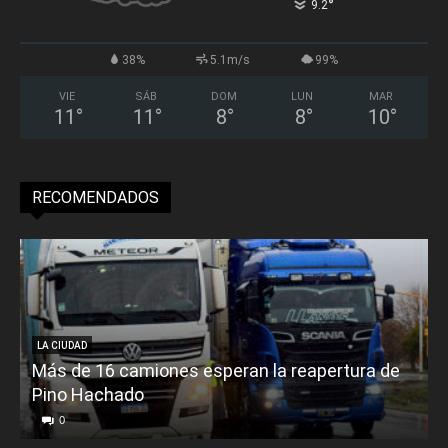
°
9.2
38%
5.1m/s
99%
VIE
SÁB
DOM
LUN
MAR
11
°
11
°
8
°
8
°
10
°
RECOMENDADOS
LA CIUDAD
Más de 16 camiones esperan la reapertura de
Pino Hachado
E
0