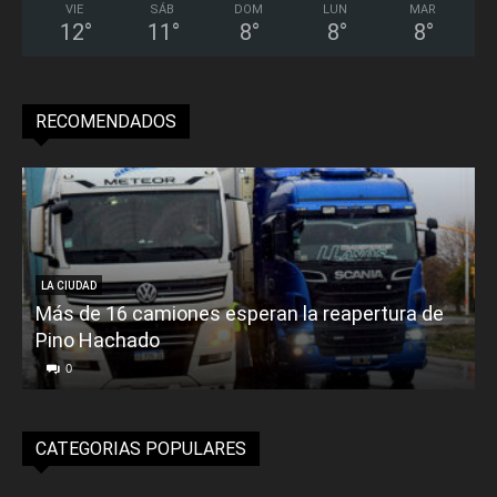
VIE
SÁB
DOM
LUN
MAR
12
°
11
°
8
°
8
°
8
°
RECOMENDADOS
LA CIUDAD
Más de 16 camiones esperan la reapertura de
Pino Hachado
E
0
CATEGORIAS POPULARES