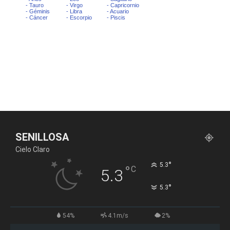
SENILLOSA
Cielo Claro
°
5.3
°
C
5.3
°
5.3
54%
4.1m/s
2%