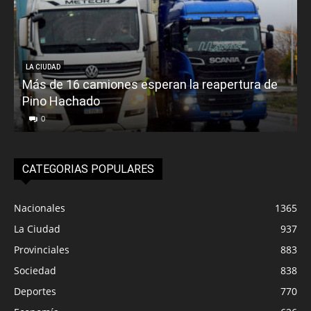
LA CIUDAD
Más de 16 camiones esperan la reapertura de
Pino Hachado
E
0
CATEGORIAS POPULARES
Nacionales
1365
La Ciudad
937
Provinciales
883
Sociedad
838
Deportes
770