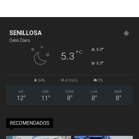
SENILLOSA
Cielo Claro
°
5.3
°
C
5.3
°
5.3
54%
4.1m/s
2%
VIE
SÁB
DOM
LUN
MAR
12
°
11
°
8
°
8
°
8
°
RECOMENDADOS