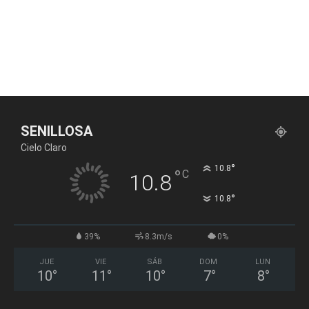
SENILLOSA
Cielo Claro
°
10.8
°
C
10.8
°
10.8
39%
8.3m/s
0%
JUE
VIE
SÁB
DOM
LUN
10
°
11
°
10
°
7
°
8
°