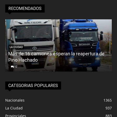
RECOMENDADOS
LA CIUDAD
Más de 16 camiones esperan la reapertura de
Pino Hachado
E
0
CATEGORIAS POPULARES
Nacionales
1365
La Ciudad
937
Provinciales
883