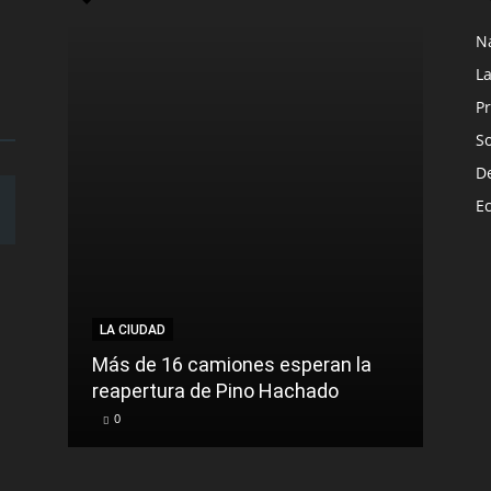
N
L
Pr
S
D
E
LA CIUDAD
LA C
Más de 16 camiones esperan la
reapertura de Pino Hachado
El Tr
0
0