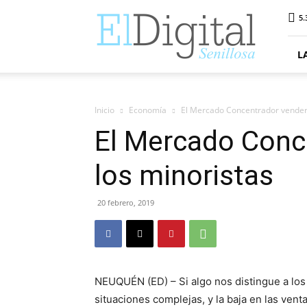
ElDigitalSenillosa
5.
L
Inicio
Economía
El Mercado Concentrador venderá
El Mercado Conc
los minoristas
20 febrero, 2019
NEUQUÉN (ED) – Si algo nos distingue a los 
situaciones complejas, y la baja en las ve