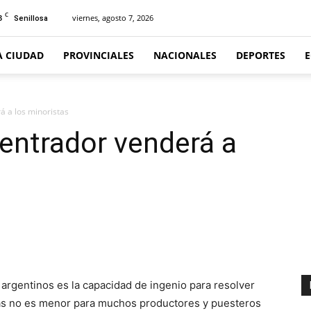
C
3
viernes, agosto 7, 2026
Senillosa
A CIUDAD
PROVINCIALES
NACIONALES
DEPORTES
 a los minoristas
entrador venderá a
argentinos es la capacidad de ingenio para resolver
ntas no es menor para muchos productores y puesteros