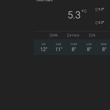
°
5.3
°
C
5.3
°
5.3
54%
4.1m/s
2%
VIE
SÁB
DOM
LUN
MAR
12
°
11
°
8
°
8
°
8
°