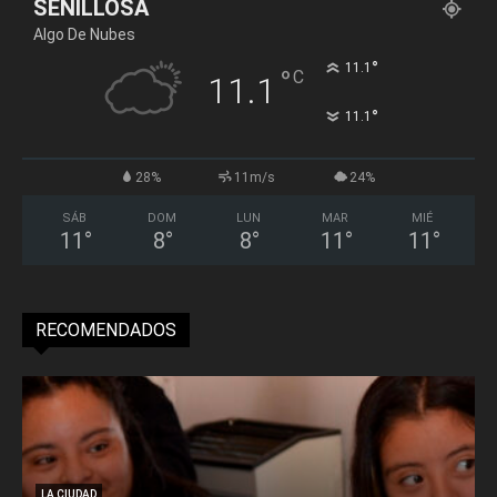
SENILLOSA
Algo De Nubes
°
11.1
°
C
11.1
°
11.1
28%
11m/s
24%
SÁB
DOM
LUN
MAR
MIÉ
11
°
8
°
8
°
11
°
11
°
RECOMENDADOS
LA CIUDAD