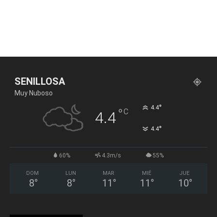
SENILLOSA
Muy Nuboso
°
4.4
°
C
4.4
°
4.4
60%
4.3m/s
55%
DOM
LUN
MAR
MIÉ
JUE
8
°
8
°
11
°
11
°
10
°