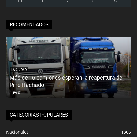
RECOMENDADOS
LA CIUDAD
Más de 16 camiones esperan la reapertura de
Pino Hachado
E
0
CATEGORIAS POPULARES
Nacionales
1365