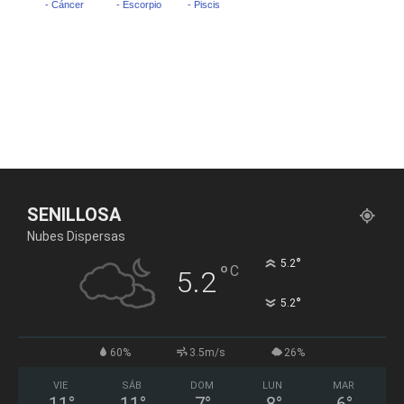
SENILLOSA
Nubes Dispersas
°
5.2
°
C
5.2
°
5.2
60%
3.5m/s
26%
VIE
SÁB
DOM
LUN
MAR
11
°
11
°
7
°
8
°
6
°