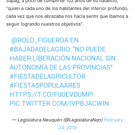
Sapag, a poco de cumplirse 102 años de su natalicio,
“quien a cada uno de los habitantes del interior profundo,
cada vez que nos abrazaba nos hacía sentir que íbamos a
seguir logrando nuestros objetivos”.
.
@ROLO_FIGUEROA
EN
#BAJADADELAGRIO
: “NO PUEDE
HABER LIBERACIÓN NACIONAL SIN
AUTONOMÍA DE LAS PROVINCIAS”
#FIESTADELAGRICULTOR
#FIESTASPOPULAARES
HTTPS://T.CO/FUUEVDUMPI
PIC.TWITTER.COM/IVPBJACWIN
— Legislatura Neuquén (@LegislaturaNqn)
February
24, 2019