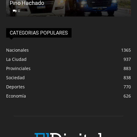
Pino Hachado
E
0
CATEGORIAS POPULARES
Nacionales
1365
La Ciudad
937
Provinciales
883
Sociedad
838
Deportes
770
Economía
626