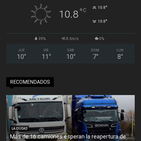
°
10.8
°
C
10.8
°
10.8
39%
8.3m/s
0%
JUE
VIE
SÁB
DOM
LUN
10
°
11
°
10
°
7
°
8
°
RECOMENDADOS
LA CIUDAD
Más de 16 camiones esperan la reapertura de