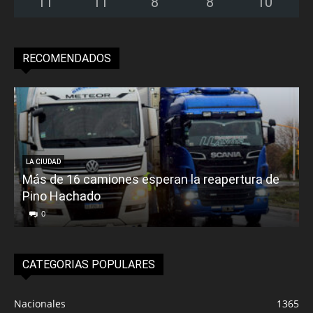
11
°
11
°
8
°
8
°
10
°
RECOMENDADOS
LA CIUDAD
Más de 16 camiones esperan la reapertura de
Pino Hachado
E
0
CATEGORIAS POPULARES
Nacionales
1365