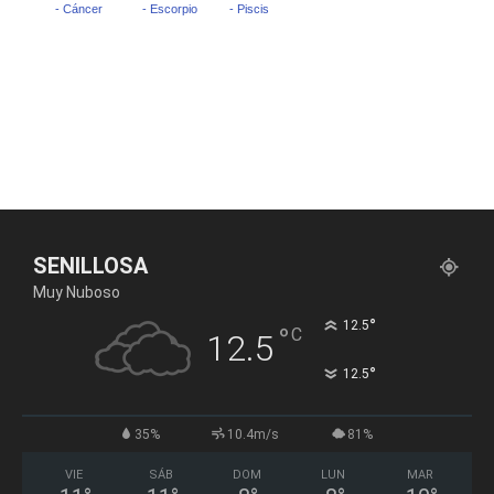
SENILLOSA
Muy Nuboso
°
12.5
°
C
12.5
°
12.5
35%
10.4m/s
81%
VIE
SÁB
DOM
LUN
MAR