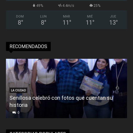
49%
4.4m/s
25%
DOM
LUN
MAR
MIÉ
JUE
8
°
8
°
11
°
11
°
13
°
RECOMENDADOS
LA CIUDAD
Senillosa celebró con fotos que cuentan su
historia
0