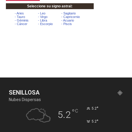
SENILLOSA
Nubes Dispersas
°
5.2
°
C
5.2
°
5.2