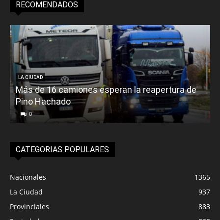
RECOMENDADOS
LA CIUDAD
Más de 16 camiones esperan la reapertura de
Pino Hachado
E
0
CATEGORIAS POPULARES
Nacionales
1365
La Ciudad
937
Provinciales
883