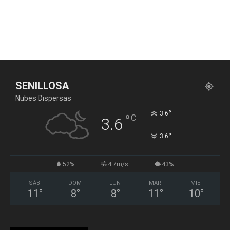
SENILLOSA
Nubes Dispersas
°
3.6
°
C
3.6
°
3.6
52%
4.7m/s
43%
SÁB
DOM
LUN
MAR
MIÉ
11
°
8
°
8
°
11
°
10
°