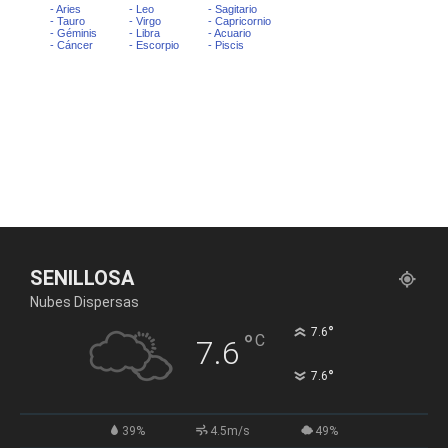
SENILLOSA
Nubes Dispersas
°
7.6
°
C
7.6
°
7.6
39%
4.5m/s
49%