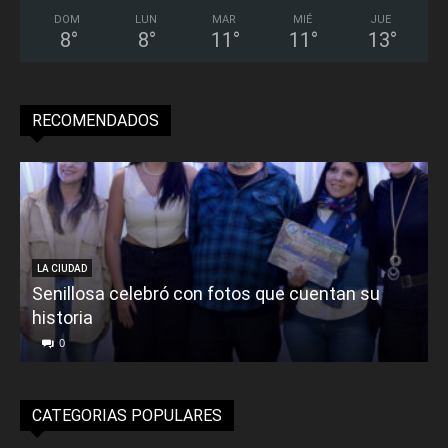
DOM
LUN
MAR
MIÉ
JUE
8
°
8
°
11
°
11
°
13
°
RECOMENDADOS
LA CIUDAD
Senillosa celebró con fotos que cuentan su
historia
0
CATEGORIAS POPULARES