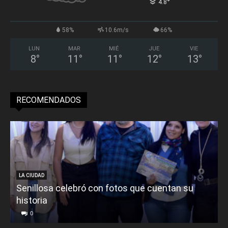
°
4.8
58%
10.6m/s
66%
LUN
MAR
MIÉ
JUE
VIE
8
°
11
°
11
°
12
°
13
°
RECOMENDADOS
LA CIUDAD
Senillosa celebró con fotos que cuentan su
historia
0