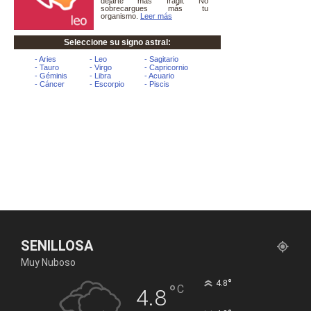
SENILLOSA
Muy Nuboso
°
4.8
°
C
4.8