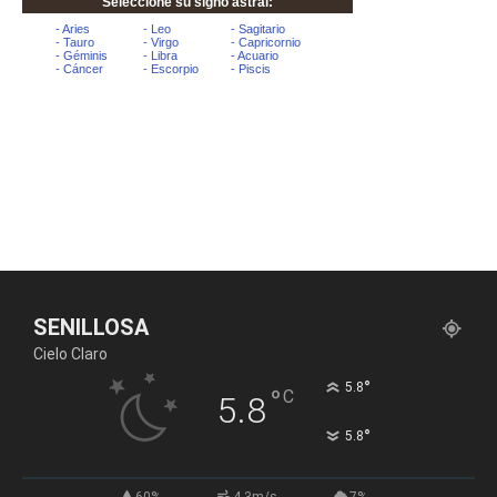
SENILLOSA
Cielo Claro
°
5.8
°
C
5.8
°
5.8
60%
4.3m/s
7%