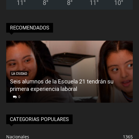
11
°
8
°
8
°
11
°
10
°
RECOMENDADOS
LA CIUDAD
Seis alumnos de la Escuela 21 tendrán su
primera experiencia laboral
0
CATEGORIAS POPULARES
Nacionales
1365