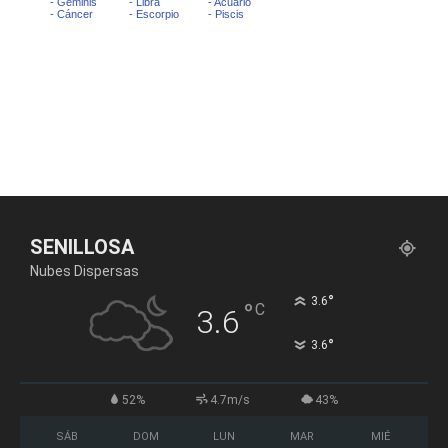
SENILLOSA
Nubes Dispersas
°
3.6
°
C
3.6
°
3.6
52%
4.7m/s
43%
SÁB
DOM
LUN
MAR
MIÉ