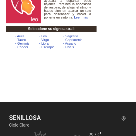
SENILLOSA
Cielo Claro
°
7.5