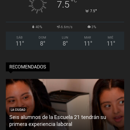
°
C
7.5
°
7.5
40%
6.6m/s
3%
SÁB
DOM
LUN
MAR
MIÉ
11
°
8
°
8
°
11
°
11
°
RECOMENDADOS
LA CIUDAD
Seis alumnos de la Escuela 21 tendrán su
primera experiencia laboral