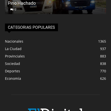
Pino Hachado
E
0
CATEGORIAS POPULARES
Nacionales
1365
La Ciudad
937
Provinciales
883
Sociedad
838
Deportes
770
Economía
626