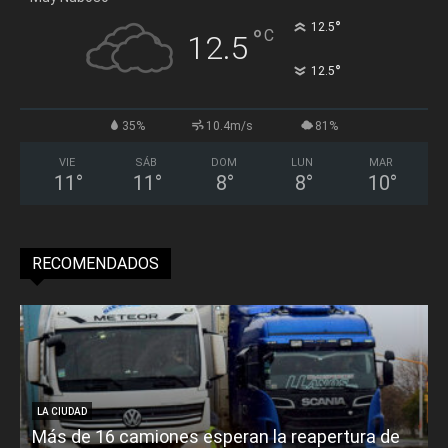
°
12.5
°
C
12.5
°
12.5
35%
10.4m/s
81%
VIE
SÁB
DOM
LUN
MAR
11
°
11
°
8
°
8
°
10
°
RECOMENDADOS
LA CIUDAD
Más de 16 camiones esperan la reapertura de