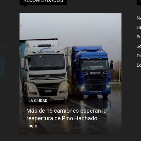
RECOMENDADOS
N
L
Pr
S
D
E
LA CIUDAD
LA C
Más de 16 camiones esperan la
reapertura de Pino Hachado
El Tr
0
0