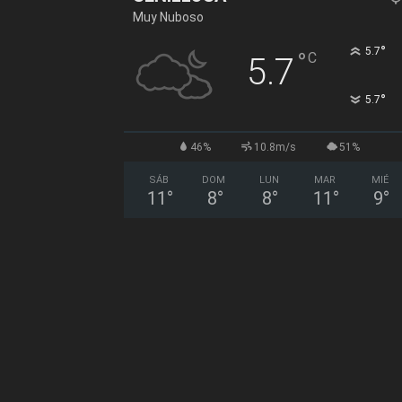
Muy Nuboso
°
5.7
°
C
5.7
°
5.7
46%
10.8m/s
51%
SÁB
DOM
LUN
MAR
MIÉ
11
°
8
°
8
°
11
°
9
°