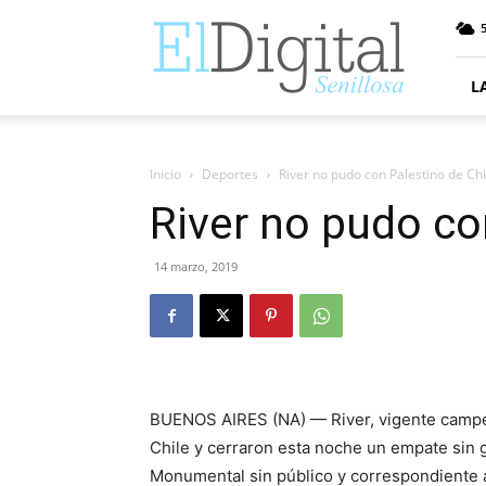
ElDigitalSenillosa
5
L
Inicio
Deportes
River no pudo con Palestino de Chi
River no pudo co
14 marzo, 2019
BUENOS AIRES (NA) — River, vigente campeó
Chile y cerraron esta noche un empate sin g
Monumental sin público y correspondiente 