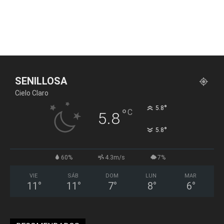
SENILLOSA
Cielo Claro
°
5.8
°
C
5.8
°
5.8
60%
4.3m/s
7%
VIE
SÁB
DOM
LUN
MAR
11
°
11
°
7
°
8
°
6
°