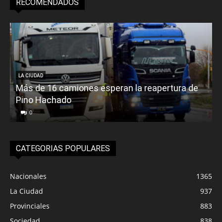
RECOMENDADOS
LA CIUDAD
Más de 16 camiones esperan la reapertura de
Pino Hachado
E
0
CATEGORIAS POPULARES
Nacionales
1365
La Ciudad
937
Provinciales
883
Sociedad
838