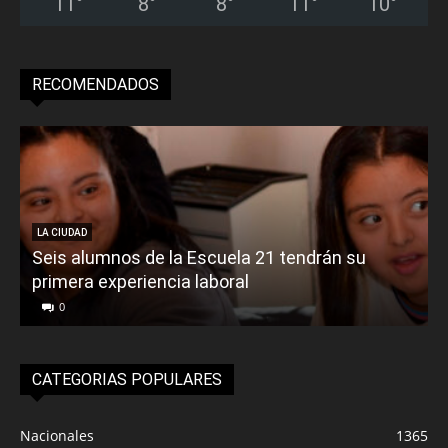
11
°
8
°
8
°
11
°
10
°
RECOMENDADOS
LA CIUDAD
Seis alumnos de la Escuela 21 tendrán su
primera experiencia laboral
0
CATEGORIAS POPULARES
Nacionales
1365