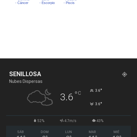
SENILLOSA
Nubes Dispersas
°
3.6
°
C
3.6
°
3.6
52%
4.7m/s
43%
SÁB
DOM
LUN
MAR
MIÉ