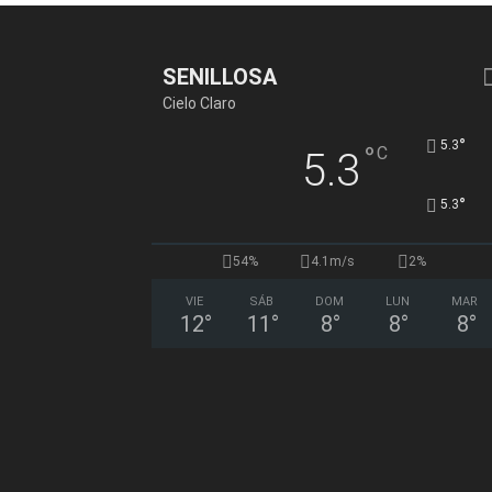
SENILLOSA
Cielo Claro
°
5.3
°
C
5.3
°
5.3
54%
4.1m/s
2%
VIE
SÁB
DOM
LUN
MAR
12
°
11
°
8
°
8
°
8
°