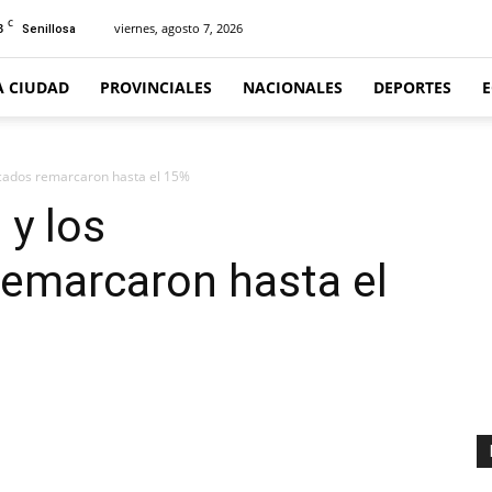
C
3
viernes, agosto 7, 2026
Senillosa
A CIUDAD
PROVINCIALES
NACIONALES
DEPORTES
rcados remarcaron hasta el 15%
 y los
emarcaron hasta el