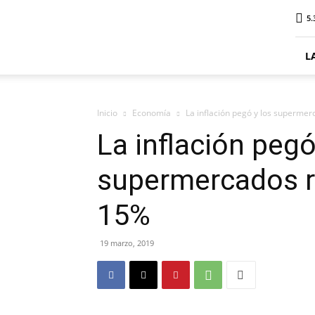
ElDigitalSenillosa
5.
L
Inicio
Economía
La inflación pegó y los superme
La inflación pegó
supermercados r
15%
19 marzo, 2019