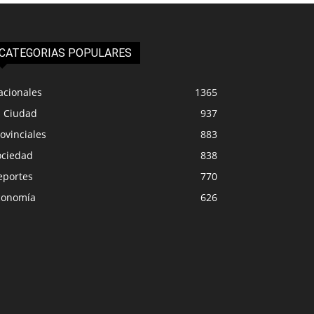
CATEGORIAS POPULARES
acionales
1365
a Ciudad
937
ovinciales
883
ociedad
838
eportes
770
conomía
626
PROVINCIALES
IUDAD
Los docentes se pla