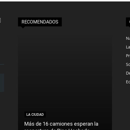
RECOMENDADOS
N
L
Pr
S
D
E
LA CIUDAD
LA C
Más de 16 camiones esperan la