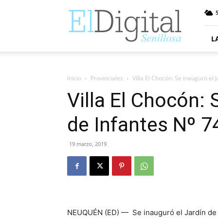
ElDigitalSenillosa
5
L
Inicio
Provinciales
Villa El Chocón: Se inauguró el 
Villa El Chocón: 
de Infantes Nº 7
19 marzo, 2019
NEUQUÉN (ED) — Se inauguró el Jardín de I