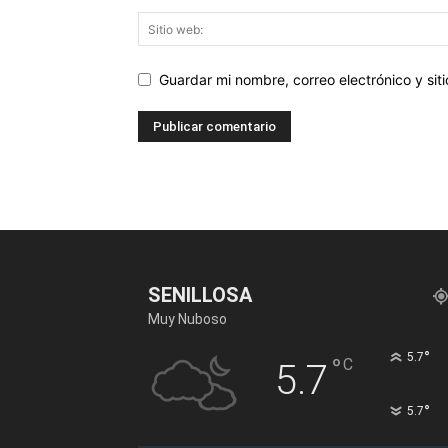
Guardar mi nombre, correo electrónico y si
SENILLOSA
Muy Nuboso
°
5.7
°
C
5.7
°
5.7