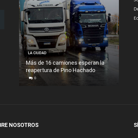
D
E
LA CIUDAD
LA C
Más de 16 camiones esperan la
reapertura de Pino Hachado
El Tr
0
0
BRE NOSOTROS
S