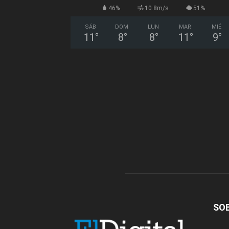
46%
10.8m/s
51%
SÁB
DOM
LUN
MAR
MIÉ
11
°
8
°
8
°
11
°
9
°
SO