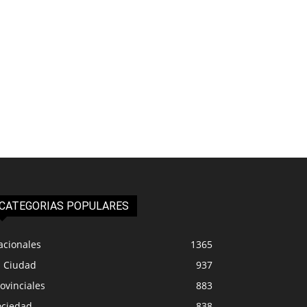
CATEGORIAS POPULARES
acionales
1365
a Ciudad
937
ovinciales
883
ociedad
838