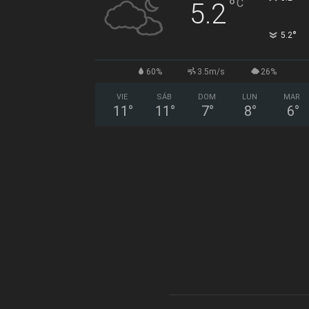
°
C
5.2
°
5.2
60%
3.5m/s
26%
VIE
SÁB
DOM
LUN
MAR
11
°
11
°
7
°
8
°
6
°