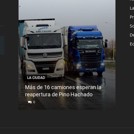
L
Pr
S
D
E
LA CIUDAD
LA C
Más de 16 camiones esperan la
reapertura de Pino Hachado
El Tr
0
0