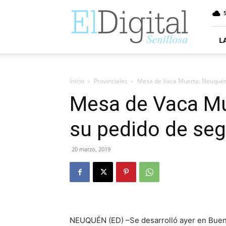
ElDigitalSenillosa
5
L
Inicio
Provinciales
Mesa de Vaca Muerta: Neuquén 
Mesa de Vaca Mu
su pedido de seg
20 marzo, 2019
NEUQUÉN (ED) –Se desarrolló ayer en Bueno