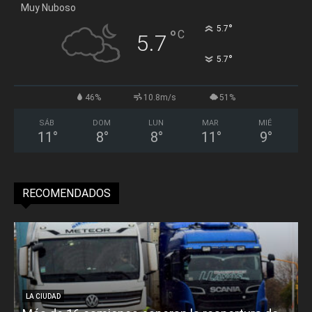
Muy Nuboso
°
5.7
°
C
5.7
°
5.7
46%
10.8m/s
51%
SÁB
DOM
LUN
MAR
MIÉ
11
°
8
°
8
°
11
°
9
°
RECOMENDADOS
LA CIUDAD