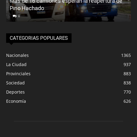
Más de 16 camiones esperan la reapertura de
Pino Hachado
E
0
CATEGORIAS POPULARES
Nacionales
1365
La Ciudad
937
Provinciales
883
Sociedad
838
Deportes
770
Economía
626