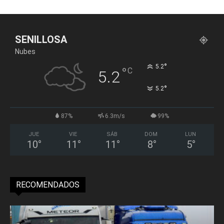
SENILLOSA
Nubes
°
5.2
°
C
5.2
°
5.2
87%
6.3m/s
99%
JUE
VIE
SÁB
DOM
LUN
10
°
11
°
11
°
8
°
5
°
RECOMENDADOS