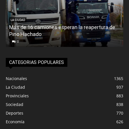
LA CIUDAD
Más de 16 camiones esperan la reapertura de
Pino Hachado
E
0
CATEGORIAS POPULARES
Nacionales
1365
La Ciudad
937
Provinciales
883
Sociedad
838
Deportes
770
Economía
626