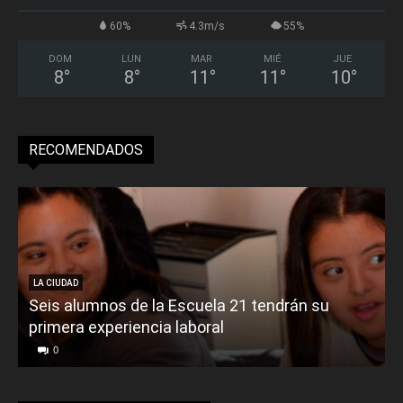
60%
4.3m/s
55%
DOM
LUN
MAR
MIÉ
JUE
8
°
8
°
11
°
11
°
10
°
RECOMENDADOS
LA CIUDAD
Seis alumnos de la Escuela 21 tendrán su
primera experiencia laboral
0