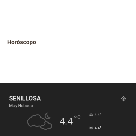
Horóscopo
SENILLOSA
Muy Nuboso
°
4.4
°
C
4.4
°
4.4