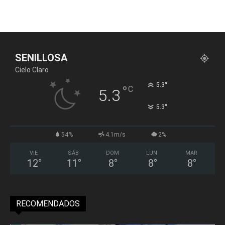
SENILLOSA
Cielo Claro
°
5.3
°
C
5.3
°
5.3
54%
4.1m/s
2%
VIE
SÁB
DOM
LUN
MAR
12
°
11
°
8
°
8
°
8
°
RECOMENDADOS