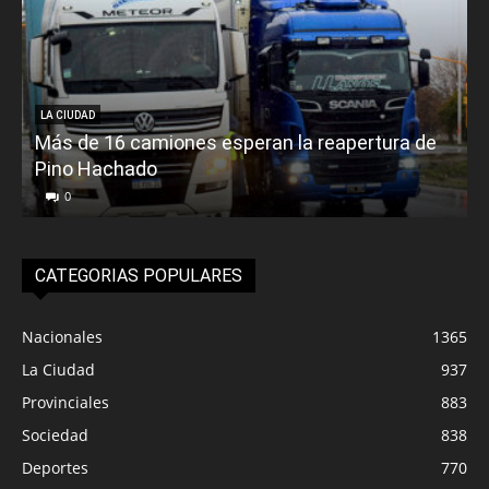
LA CIUDAD
Más de 16 camiones esperan la reapertura de
Pino Hachado
E
0
CATEGORIAS POPULARES
Nacionales
1365
La Ciudad
937
Provinciales
883
Sociedad
838
Deportes
770