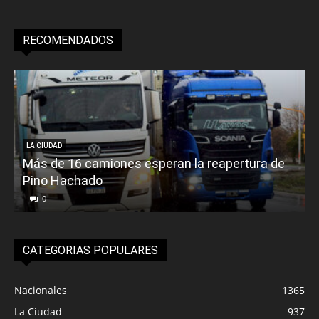
RECOMENDADOS
LA CIUDAD
Más de 16 camiones esperan la reapertura de
Pino Hachado
E
0
CATEGORIAS POPULARES
Nacionales
1365
La Ciudad
937