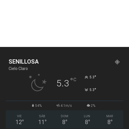
SENILLOSA
Cielo Claro
°
5.3
°
C
5.3
°
5.3
54%
4.1m/s
2%
VIE
SÁB
DOM
LUN
MAR
12
°
11
°
8
°
8
°
8
°