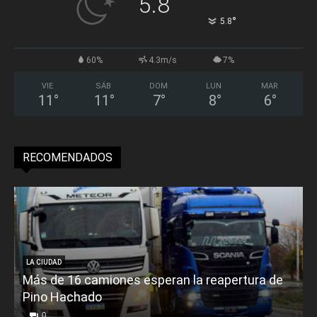
5.8
°
5.8
60%
4.3m/s
7%
VIE
SÁB
DOM
LUN
MAR
11
°
11
°
7
°
8
°
6
°
RECOMENDADOS
LA CIUDAD
Más de 16 camiones esperan la reapertura de
Pino Hachado
E
0