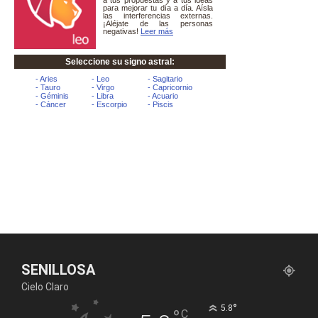
SENILLOSA
Cielo Claro
°
5.8
°
C