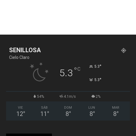
SENILLOSA
Cielo Claro
°
5.3
°
C
5.3
°
5.3
54%
4.1m/s
2%
VIE
SÁB
DOM
LUN
MAR
12
°
11
°
8
°
8
°
8
°