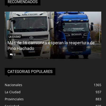
RECOMENDADOS
LA CIUDAD
Más de 16 camiones esperan la reapertura de
Pino Hachado
E
0
CATEGORIAS POPULARES
Nacionales
1365
La Ciudad
937
Provinciales
883