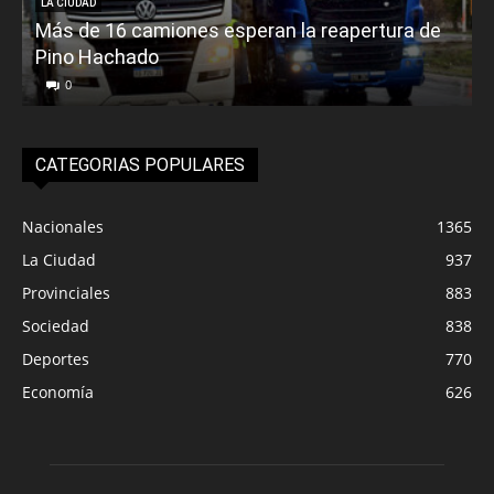
LA CIUDAD
Más de 16 camiones esperan la reapertura de
Pino Hachado
E
0
CATEGORIAS POPULARES
Nacionales
1365
La Ciudad
937
Provinciales
883
Sociedad
838
Deportes
770
Economía
626