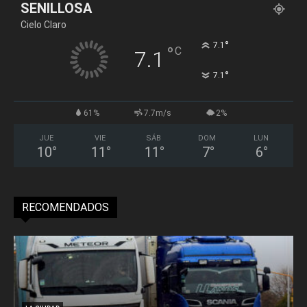
SENILLOSA
Cielo Claro
°
7.1
°
C
7.1
°
7.1
61%
7.7m/s
2%
JUE
VIE
SÁB
DOM
LUN
10
°
11
°
11
°
7
°
6
°
RECOMENDADOS