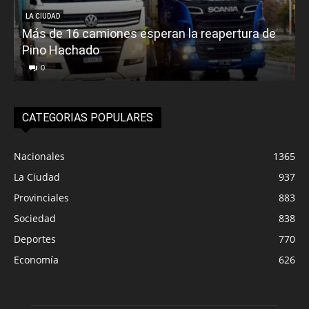
LA CIUDAD
Más de 16 camiones esperan la reapertura de
Pino Hachado
E
0
CATEGORIAS POPULARES
Nacionales
1365
La Ciudad
937
Provinciales
883
Sociedad
838
Deportes
770
Economía
626