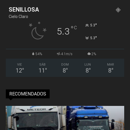
SENILLOSA
Cielo Claro
°
5.3
°
C
5.3
°
5.3
54%
4.1m/s
2%
VIE
SÁB
DOM
LUN
MAR
12
°
11
°
8
°
8
°
8
°
RECOMENDADOS