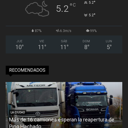
°
5.2
°
C
5.2
°
5.2
87%
6.3m/s
99%
JUE
VIE
SÁB
DOM
LUN
10
°
11
°
11
°
8
°
5
°
RECOMENDADOS
LA CIUDAD
Más de 16 camiones esperan la reapertura de
Pino Hachado
E