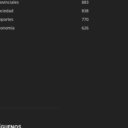
ovinciales
883
ociedad
838
eportes
770
conomía
626
ÍGUENOS