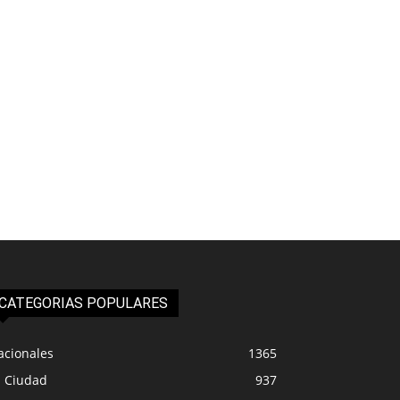
CATEGORIAS POPULARES
acionales
1365
a Ciudad
937