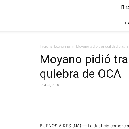
ElDigitalSenillosa
4.
L
Inicio
Economía
Moyano pidió tranquilidad tras l
Moyano pidió tran
quiebra de OCA
2 abril, 2019
BUENOS AIRES (NA) — La Justicia comercial