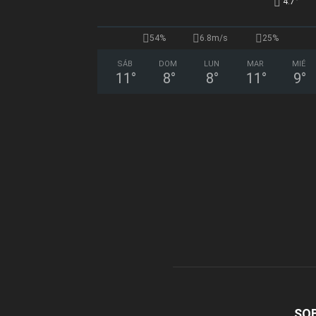
°
4.7
54%
6.8m/s
25%
SÁB
DOM
LUN
MAR
MIÉ
11
°
8
°
8
°
11
°
9
°
SO