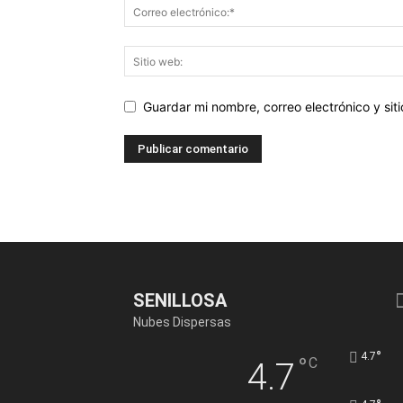
Guardar mi nombre, correo electrónico y si
SENILLOSA
Nubes Dispersas
°
4.7
°
C
4.7