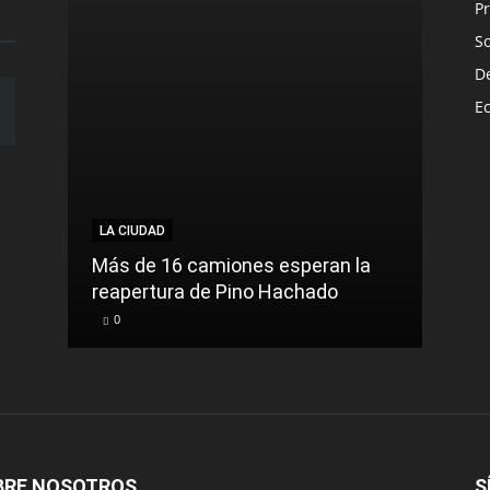
Pr
S
D
E
LA CIUDAD
Más de 16 camiones esperan la
reapertura de Pino Hachado
0
BRE NOSOTROS
S