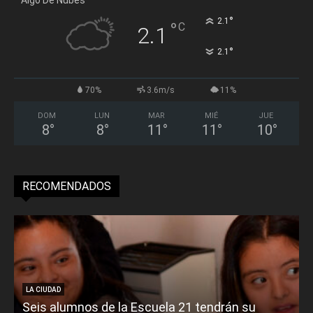
°
2.1
°
C
2.1
°
2.1
70%
3.6m/s
11%
DOM
LUN
MAR
MIÉ
JUE
8
°
8
°
11
°
11
°
10
°
RECOMENDADOS
LA CIUDAD
Seis alumnos de la Escuela 21 tendrán su