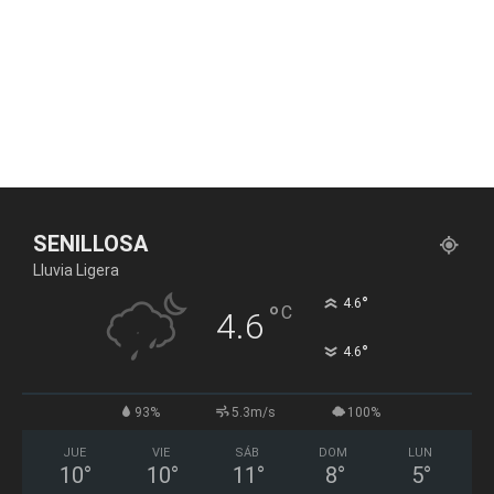
SENILLOSA
Lluvia Ligera
°
4.6
°
C
4.6
°
4.6
93%
5.3m/s
100%
JUE
VIE
SÁB
DOM
LUN
10
°
10
°
11
°
8
°
5
°