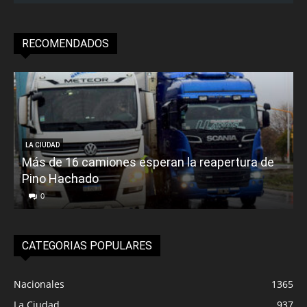
RECOMENDADOS
LA CIUDAD
Más de 16 camiones esperan la reapertura de
Pino Hachado
E
0
CATEGORIAS POPULARES
Nacionales
1365
La Ciudad
937