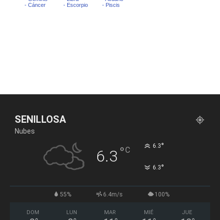
SENILLOSA
Nubes
°
6.3
°
C
6.3
°
6.3
55%
6.4m/s
100%
DOM
LUN
MAR
MIÉ
JUE