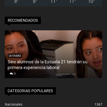
8
°
8
°
11
°
11
°
10
°
RECOMENDADOS
LA CIUDAD
Seis alumnos de la Escuela 21 tendrán su
primera experiencia laboral
0
CATEGORIAS POPULARES
Nacionales
1367