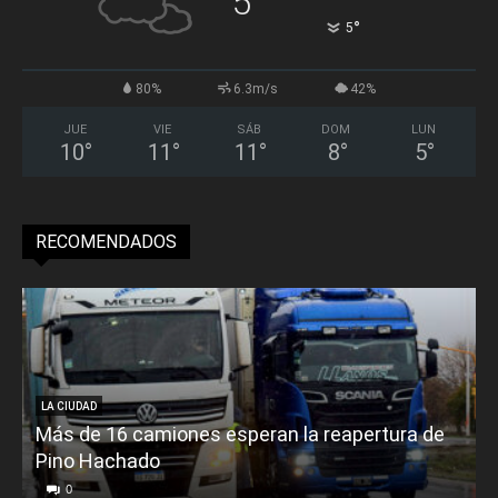
5
°
5
80%
6.3m/s
42%
JUE
VIE
SÁB
DOM
LUN
10
°
11
°
11
°
8
°
5
°
RECOMENDADOS
LA CIUDAD
Más de 16 camiones esperan la reapertura de
Pino Hachado
E
0