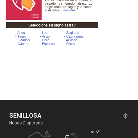
SENILLOSA
Nubes Dispersas
°
5
°
C