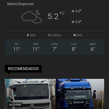
Nubes Dispersas
°
5.2
°
C
5.2
°
5.2
60%
3.5m/s
26%
VIE
SÁB
DOM
LUN
MAR
11
°
11
°
7
°
8
°
6
°
RECOMENDADOS
LA CIUDAD