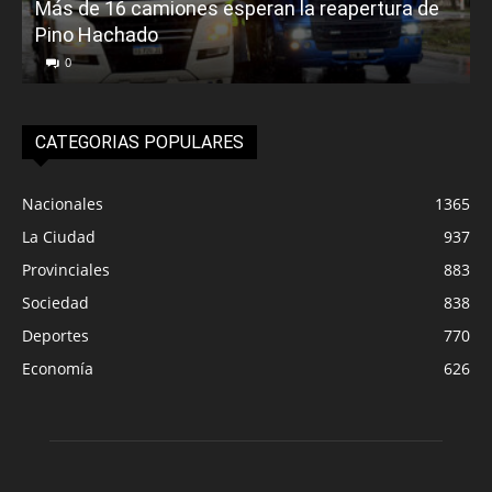
Más de 16 camiones esperan la reapertura de
Pino Hachado
E
0
CATEGORIAS POPULARES
Nacionales
1365
La Ciudad
937
Provinciales
883
Sociedad
838
Deportes
770
Economía
626