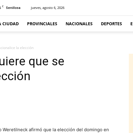
C
6
jueves, agosto 6, 2026
Senillosa
A CIUDAD
PROVINCIALES
NACIONALES
DEPORTES
cionalice la elección
uiere que se
ección
Weretilneck afirmó que la elección del domingo en