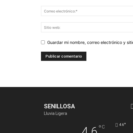
Guardar mi nombre, correo electrónico y si
SENILLOSA
Lluvia Ligera
°
4.6
°
C
4.6