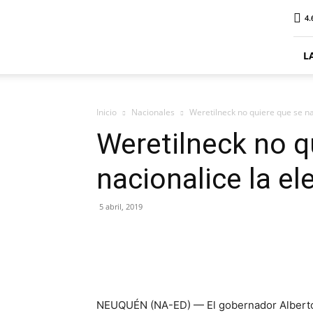
ElDigitalSenillosa
4.
L
Inicio
Nacionales
Weretilneck no quiere que se na
Weretilneck no q
nacionalice la el
5 abril, 2019
NEUQUÉN (NA-ED) — El gobernador Alberto 