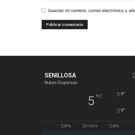
Guardar mi nombre, correo electrónico y si
SENILLOSA
Nubes Dispersas
°
5
°
C
5
°
5
80%
6.3m/s
42%