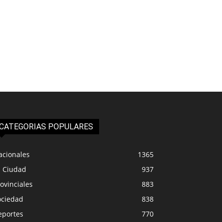
CATEGORIAS POPULARES
acionales
1365
a Ciudad
937
ovinciales
883
ociedad
838
eportes
770