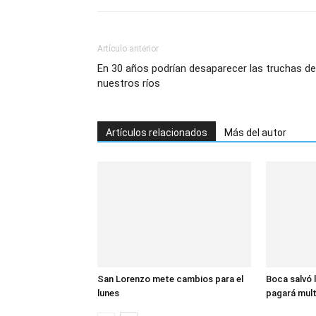
Artículo anterior
En 30 años podrían desaparecer las truchas de
nuestros ríos
Artículos relacionados
Más del autor
San Lorenzo mete cambios para el
Boca salvó l
lunes
pagará mul