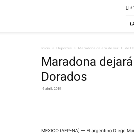
ElDigitalSenillosa
5
L
Inicio
Deportes
Maradona dejará de ser DT de D
Maradona dejará 
Dorados
6 abril, 2019
MEXICO (AFP-NA) — El argentino Diego Mara