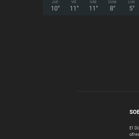
JUE
VIE
SÁB
DOM
LUN
10
°
11
°
11
°
8
°
5
°
SO
El D
ofre