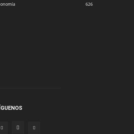
conomía
626
ÍGUENOS