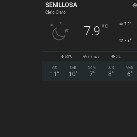
SENILLOSA
Cielo Claro
°
7.9
°
C
7.9
°
7.9
53%
8.3m/s
0%
VIE
SÁB
DOM
LUN
MAR
11
°
10
°
7
°
8
°
6
°