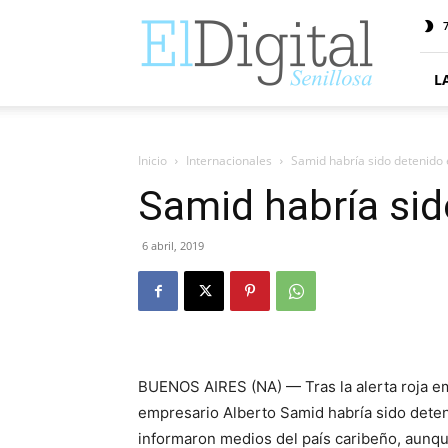
ElDigitalSenillosa
7
L
Inicio
Internacionales
Samid habría sido detenido 
Samid habría sid
6 abril, 2019
BUENOS AIRES (NA) — Tras la alerta roja emi
empresario Alberto Samid habría sido deteni
informaron medios del país caribeño, aunqu