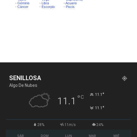
SENILLOSA
Algo De Nubes
°
11.1
°
C
11.1
°
11.1
28%
11m/s
24%
SÁB
DOM
LUN
MAR
MIÉ