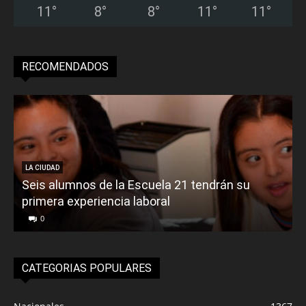
11
°
8
°
8
°
11
°
11
°
RECOMENDADOS
LA CIUDAD
Seis alumnos de la Escuela 21 tendrán su
primera experiencia laboral
0
CATEGORIAS POPULARES