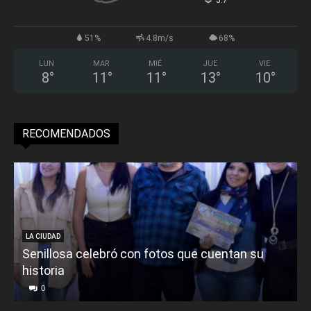
°
51%
4.8m/s
68%
LUN
MAR
MIÉ
JUE
VIE
8
°
11
°
11
°
13
°
10
°
RECOMENDADOS
LA CIUDAD
Senillosa celebró con fotos que cuentan su
historia
0