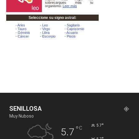
SENILLOSA
Muy Nuboso
°
5.7
°
C
5.7
5.7