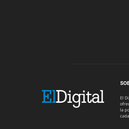
SO
El D
ofre
la p
cada