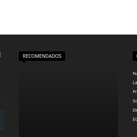
RECOMENDADOS
N
L
Pr
S
D
E