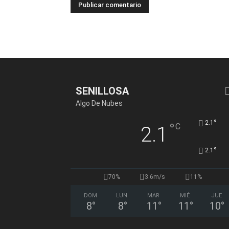
SENILLOSA
Algo De Nubes
°
2.1
°
C
2.1
°
2.1
70%
3.6m/s
11%
DOM
LUN
MAR
MIÉ
JUE
8
°
8
°
11
°
11
°
10
°