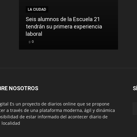
LA CIUDAD
NACI
Seis alumnos de la Escuela 21
La t
tendrán su primera experiencia
muer
laboral
cont
0
0
BRE NOSOTROS
S
igital Es un proyecto de diarios online que se propone
cer a través de una plataforma moderna, ágil y dinámica
osibilidad de estar informado del acontecer diario de
 localidad