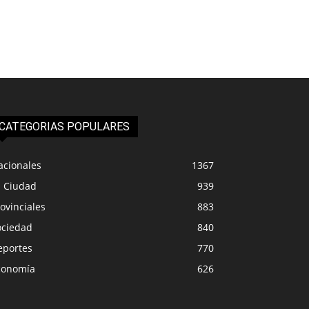
CATEGORIAS POPULARES
acionales
1367
a Ciudad
939
ovinciales
883
ociedad
840
eportes
770
conomía
626