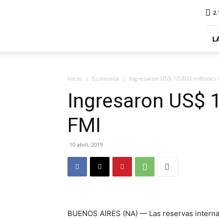
ElDigitalSenillosa
2.
L
Inicio
Economía
Ingresaron US$ 10.800 millones 
Ingresaron US$ 1
FMI
10 abril, 2019
BUENOS AIRES (NA) — Las reservas internac