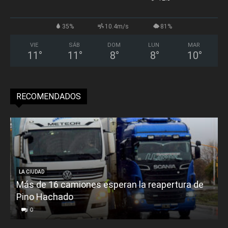
35%
10.4m/s
81%
VIE
SÁB
DOM
LUN
MAR
11
°
11
°
8
°
8
°
10
°
RECOMENDADOS
LA CIUDAD
Más de 16 camiones esperan la reapertura de
Pino Hachado
E
0