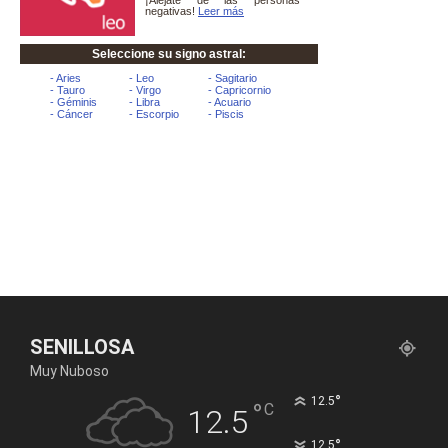
SENILLOSA
Muy Nuboso
°
12.5
°
C
12.5
°
12.5