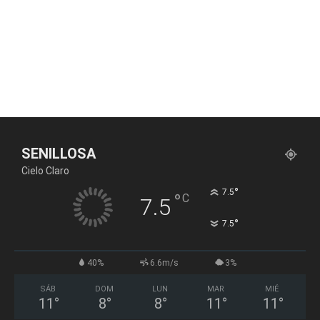
SENILLOSA
Cielo Claro
°
7.5
°
C
7.5
°
7.5
40%
6.6m/s
3%
SÁB
DOM
LUN
MAR
MIÉ
11
°
8
°
8
°
11
°
11
°