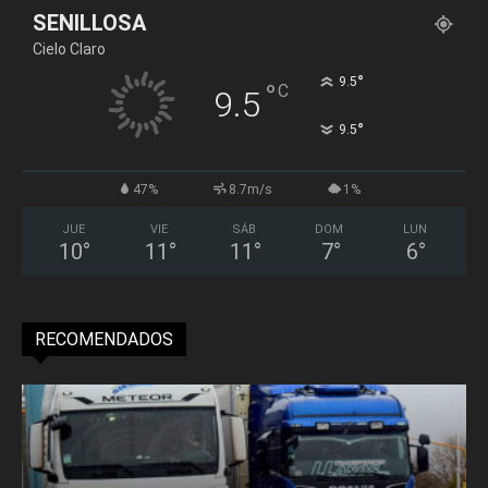
SENILLOSA
Cielo Claro
°
9.5
°
C
9.5
°
9.5
47%
8.7m/s
1%
JUE
VIE
SÁB
DOM
LUN
10
°
11
°
11
°
7
°
6
°
RECOMENDADOS