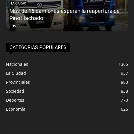
LA CIUDAD
Más de 16 camiones esperan la reapertura de
Pino Hachado
E
0
CATEGORIAS POPULARES
Nacionales
1365
La Ciudad
937
Provinciales
883
Sociedad
838
Deportes
770
Economía
626